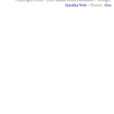
Copyright 2008 - 2026 Emma contorsionniste - Design :
Quokka Web
- Textes :
Gee